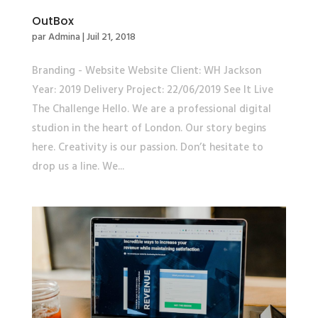
OutBox
par
Admina
|
Juil 21, 2018
Branding - Website Website Client: WH Jackson
Year: 2019 Delivery Project: 22/06/2019 See It Live
The Challenge Hello. We are a professional digital
studion in the heart of London. Our story begins
here. Creativity is our passion. Don’t hesitate to
drop us a line. We...