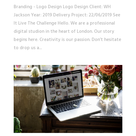
Branding - Logo Design Logo Design Client: WH
Jackson Year: 2019 Delivery Project: 22/06/2019 See
It Live The Challenge Hello. We are a professional
digital studion in the heart of London. Our story
begins here. Creativity is our passion. Don’t hesitate
to drop us a...