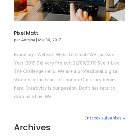
Pixel Matt
par
Admina
|
Mai 30, 2017
Branding - Website Website Client: WH Jackson
Year: 2019 Delivery Project: 22/06/2019 See It Live
The Challenge Hello. We are a professional digital
studion in the heart of London. Our story begins
here. Creativity is our passion. Don’t hesitate to
drop us a line. We...
Entrées suivantes »
Archives